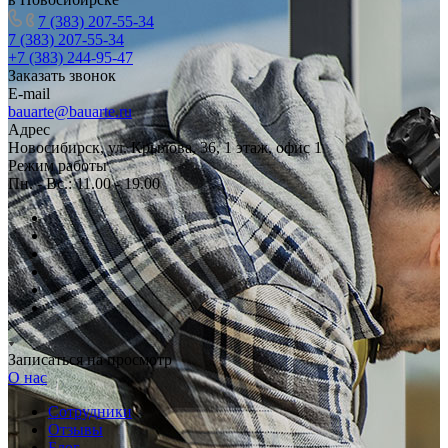
7 (383) 207-55-34
7 (383) 207-55-34
+7 (383) 244-95-47
Заказать звонок
E-mail
bauarte@bauarte.ru
Адрес
Новосибирск, ул. Крылова, 36, 1 этаж, офис 1
Режим работы
Пн. - Вс.: 11.00 - 19.00
Записаться на просмотр
О нас
Сотрудники
Отзывы
Блог