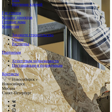
Вручение ключей
Где строим
Каталог проектов
Готовые дома
Клиентам
Закажите строительство
Обмен
Рассрочка
Партнерам
Агентствам недвижимости
Поставщикам и подрядчикам
Контакты
Новосибирск
Новосибирск
Москва
Санкт-Петербург