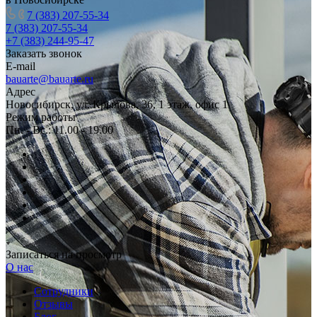
7 (383) 207-55-34
7 (383) 207-55-34
+7 (383) 244-95-47
Заказать звонок
E-mail
bauarte@bauarte.ru
Адрес
Новосибирск, ул. Крылова, 36, 1 этаж, офис 1
Режим работы
Пн. - Вс.: 11.00 - 19.00
Записаться на просмотр
О нас
Сотрудники
Отзывы
Блог