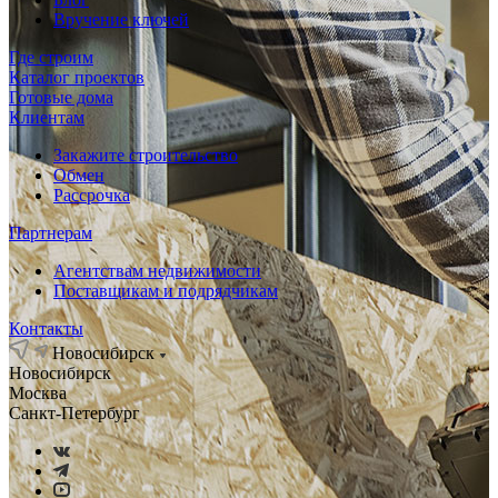
Вручение ключей
Где строим
Каталог проектов
Готовые дома
Клиентам
Закажите строительство
Обмен
Рассрочка
Партнерам
Агентствам недвижимости
Поставщикам и подрядчикам
Контакты
Новосибирск
Новосибирск
Москва
Санкт-Петербург