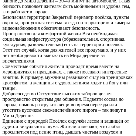
районе до Мира деревни – 30-40 минут на автомобиле. Такая
близость позволяет жителям быть мобильными и удобна тем,
кто работает в городе.
Безопасная территория
Закрытый периметр посёлка, пункты
охраны, пропускная система въезда на территорию и камеры
видеонаблюдения обеспечивают безопасность.
Пространство для комфортной жизни
Вся необходимая
социальная инфраструктура (образовательная, спортивная,
культурная, развлекательная) есть на территории поселка.
Этот тот случай, когда для жителей все продумано, и у них
нет необходимости выезжать из Мира деревни за
впечатлениями.
Совместные события
Жители проводят время вместе на
мероприятиях и праздниках, а также посещают интересные
занятия. К примеру, мужчины развивают силу на тренировках
кроссфитом, а женщины с удовольствием ходят на йогу или
танцы.
Добрососедство
Отсутствие высоких заборов делает
пространство открытым для общения. Подвезти соседа до
города, помочь разгрузить вещи во время переезда или
угостить кусочком свежеиспечённого пирога – так живут в
Мира Деревне.
Единение с природой
Посёлок окружён лесом и защищён от
аудио-и визуального шума. Жители отмечают, что любят
просыпаться под пение птиц, дышать чистым воздухом и