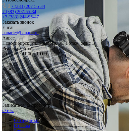
7 (383) 207-55-34
7 (383) 207-55-34
+7 (383) 244-95-47
Заказать звонок
E-mail
bauarte@bauarte.ru
Адрес
Новосибирск, ул. Крылова, 36, 1 этаж, офис 1
Режим работы
Пн. - Вс.: 11.00 - 19.00
Записаться на просмотр
О нас
Сотрудники
Отзывы
Блог