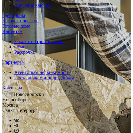
Вручение ключей
Где строим
Каталог проектов
Готовые дома
Клиентам
Закажите строительство
Обмен
Рассрочка
Партнерам
Агентствам недвижимости
Поставщикам и подрядчикам
Контакты
Новосибирск
Новосибирск
Москва
Санкт-Петербург